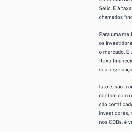
Selic. E à tax
chamados “índ
Para uma mel
os investidor
o mercado. É 
fluxo finance
sua negociação
Isto é, são t
contam com um
são certifica
investidores,
nos CDBs, é va