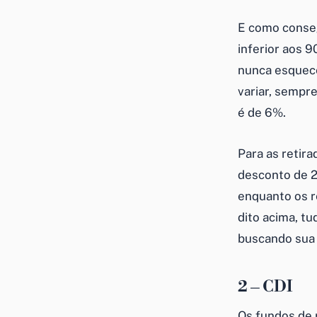
E como conse
inferior aos 
nunca esquece
variar, sempr
é de 6%.
Para as retir
desconto de 2
enquanto os r
dito acima, t
buscando su
2 – CDI
Os fundos de 