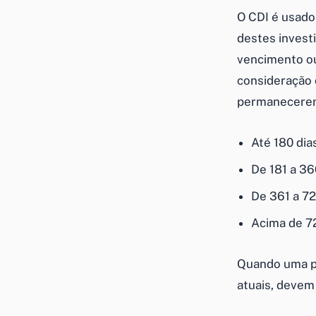
O CDI é usado
destes investi
vencimento ou
consideração 
permanecerem 
Até 180 dia
De 181 a 36
De 361 a 72
Acima de 72
Quando uma p
atuais, devem