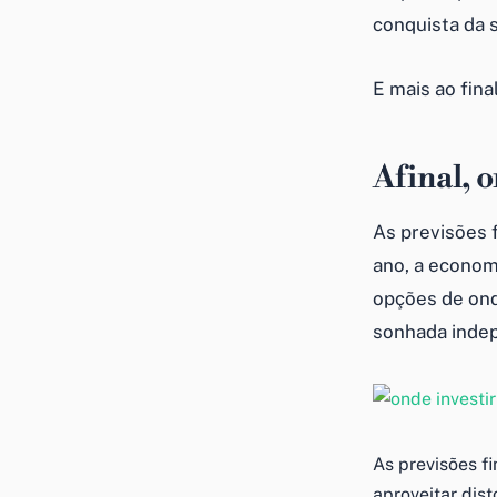
conquista da 
E mais ao fin
Afinal, 
As previsões 
ano, a econom
opções de on
sonhada
inde
As previsões f
aproveitar dist