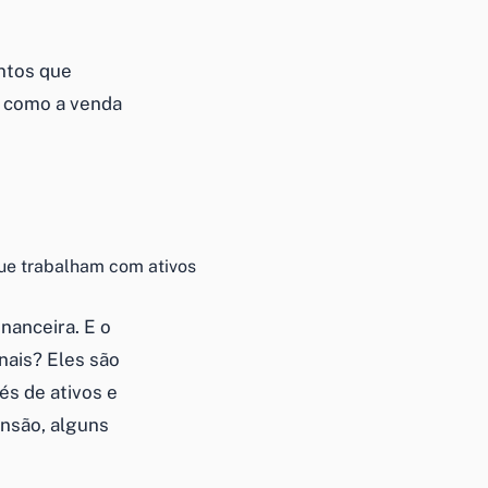
ntos
que
, como a venda
que trabalham com ativos
inanceira
. E o
nais? Eles são
és de ativos e
ensão, alguns