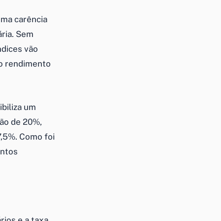
uma carência
ária. Sem
ndices vão
 o rendimento
ibiliza um
ção de 20%,
7,5%. Como foi
entos
rios e a taxa