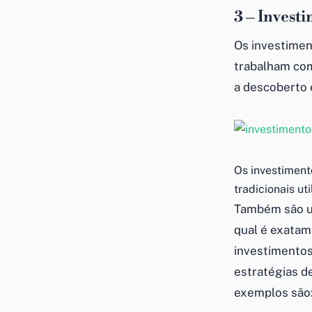
3 –
Investi
Os
investimen
trabalham com
a descoberto 
Os investiment
tradicionais u
Também são u
qual é
exatame
investimento
estratégias d
exemplos são