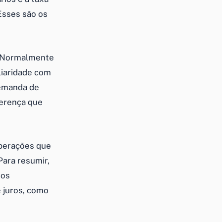
 Esses são os
. Normalmente
liaridade com
demanda de
ferença que
operações que
ara resumir,
dos
e juros, como