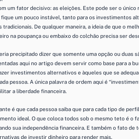
om um fator decisivo: as eleições. Este pode ser o único
 fique um pouco instável, tanto para os
investimentos al
s tradicionais. De qualquer maneira, a ideia de que o me
eiro na poupança ou embaixo do colchão precisa ser des
ria precipitado dizer que somente uma opção ou duas s
ntadas aqui no artigo devem servir como base para a bu
azer
investimentos alternativos
e àqueles que se adequ
ada pessoa. A única palavra de ordem aqui é “
investimen
ilitar a
liberdade financeira
.
nte é que cada pessoa saiba que para cada tipo de perfil
timento ideal. O que coloca todos sob o mesmo teto é o f
ando sua
independência financeira
. E também o fato de 
rnativas de
investir dinheiro para render mais
.