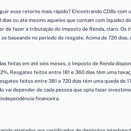
guir esse retorno mais rápido? Encontrando CDBs com 
90 dias ou até mesmo aqueles que contam com liquidez di
r de fazer a tributação do Imposto de Renda, claro. Os í
e se baseando no período do resgate. Acima de 720 dias,
adas feitas em até seis meses, o Imposto de Renda dispon
2%. Resgates feitos entre 181 e 360 dias têm uma taxa
esgates feitos entre 381 e 720 dias têm uma queda de 1
udo vai depender de cada pessoa que opta fazer
investim
a
independência financeira
.
renda atrelados aos certificados de depósitos interbancá