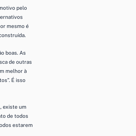
 motivo pelo
ternativos
lhor mesmo é
construída.
ão boas. As
sca de outras
am melhor à
tos
”. É isso
, existe um
ato de todos
todos estarem