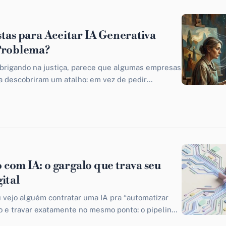
stas para Aceitar IA Generativa
Problema?
 brigando na justiça, parece que algumas empresas
a descobriram um atalho: em vez de pedir
cem dinheiro. O The...
com IA: o gargalo que trava seu
ital
vejo alguém contratar uma IA pra “automatizar
o e travar exatamente no mesmo ponto: o pipeline
atéria...