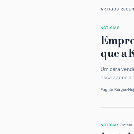
ARTIGOS RECE
NOTÍCIAS
Empree
que a 
Um cara vende
essa agência 
Fagnêr Bórgès
Ho
NOTÍCIAS
Ontem