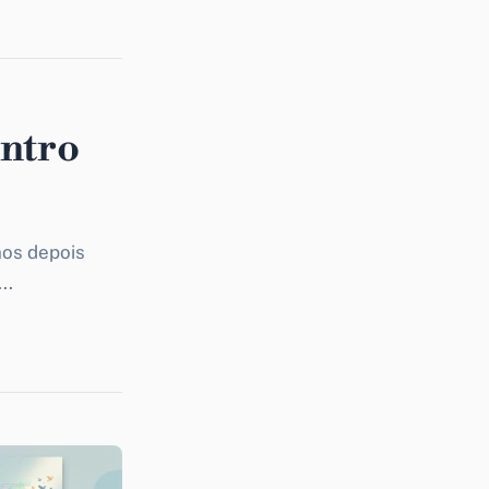
ontro
nos depois
..