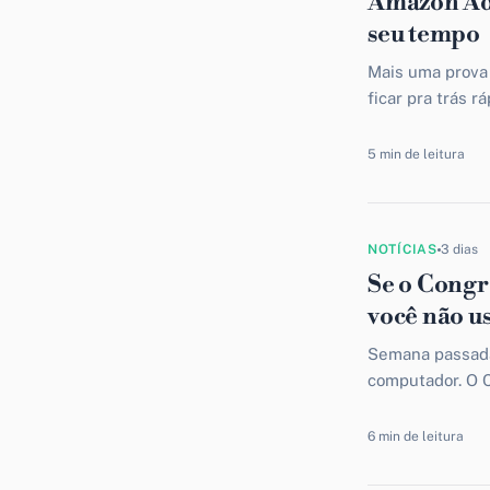
Amazon Ads
seu tempo
Mais uma prova
ficar pra trás r
5 min de leitura
NOTÍCIAS
3 dias
Se o Congr
você não u
Semana passada 
computador. O C
verba e gente...
6 min de leitura