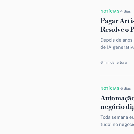
NOTÍCIAS
4 dias
Pagar Arti
Resolve o 
Depois de anos
de IA generativ
desculpa, ofere
6 min de leitura
NOTÍCIAS
5 dias
Automação 
negócio dig
Toda semana eu 
tudo” no negóci
de dados. Uma m