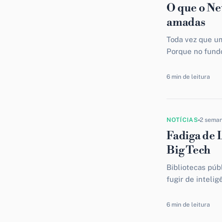
O que o Ne
amadas
Toda vez que um
Porque no fund
empreendedor di
6 min de leitura
NOTÍCIAS
2 sema
Fadiga de I
Big Tech
Bibliotecas púb
fugir de intelig
você acha que is
6 min de leitura