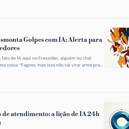
monta Golpes com IA: Alerta para
edores
 falo de IA aqui no Freesider, alguém no chat
 coisa: “Fagner, mas isso não vai virar arma pra...
de atendimento: a lição de IA 24h
n