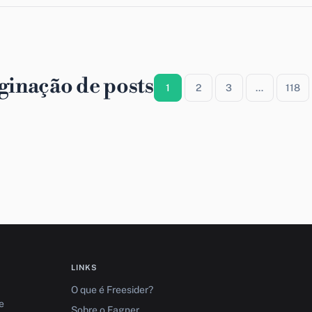
ginação de posts
1
2
3
…
118
LINKS
O que é Freesider?
e
Sobre o Fagner