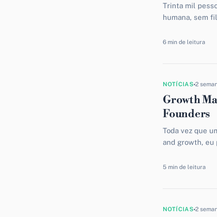
Trinta mil pes
humana, sem fil
resultado real q
6 min de leitura
NOTÍCIAS
2 sema
Growth Mar
Founders
Toda vez que u
and growth, eu 
bonito no...
5 min de leitura
NOTÍCIAS
2 sema