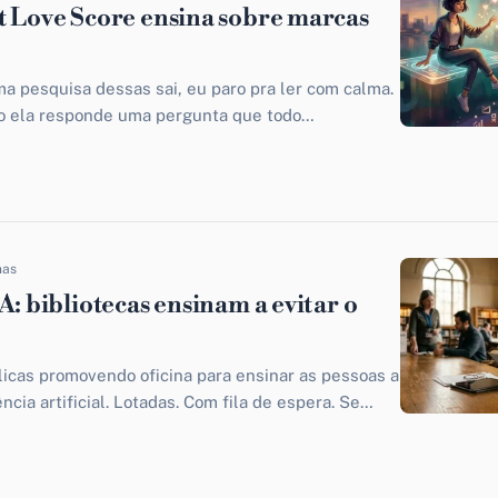
t Love Score ensina sobre marcas
a pesquisa dessas sai, eu paro pra ler com calma.
o ela responde uma pergunta que todo
gital devia...
nas
A: bibliotecas ensinam a evitar o
licas promovendo oficina para ensinar as pessoas a
ência artificial. Lotadas. Com fila de espera. Se
so é exagero,...