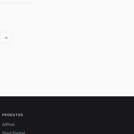
→
PRODUTOS
AiPost
Start Digital