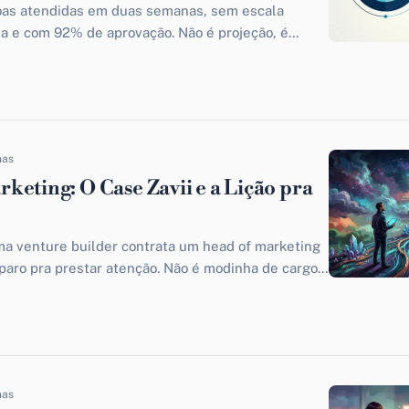
soas atendidas em duas semanas, sem escala
a e com 92% de aprovação. Não é projeção, é
ue o...
nas
keting: O Case Zavii e a Lição pra
ma venture builder contrata um head of marketing
paro pra prestar atenção. Não é modinha de cargo
nas