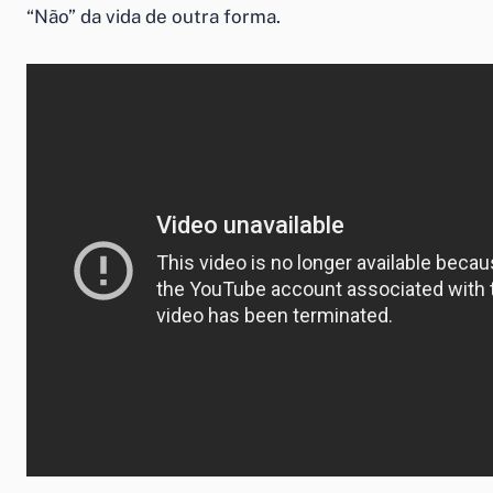
“
Não”
da vida de outra forma.