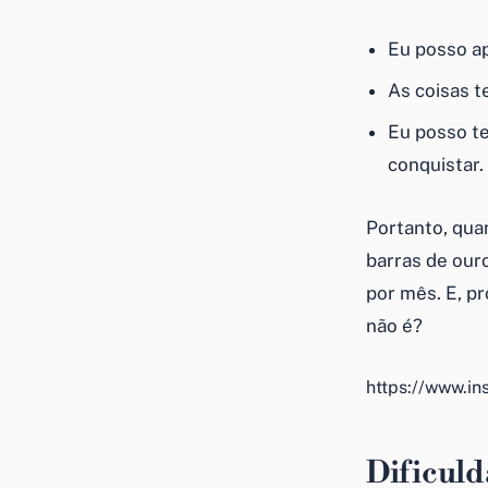
Eu posso a
As coisas 
Eu posso te
conquistar.
Portanto, qua
barras de ouro
por mês. E, p
não é?
https://www.i
Dificuld