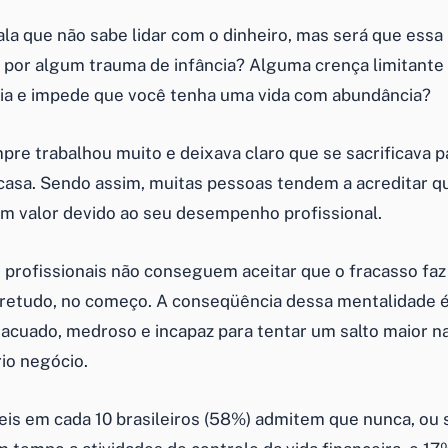
ala que não sabe lidar com o dinheiro, mas será que ess
a por algum trauma de infância? Alguma crença limitante 
ia e impede que você tenha uma vida com abundância?
pre trabalhou muito e deixava claro que se sacrificava p
 casa. Sendo assim, muitas pessoas tendem a acreditar q
 valor devido ao seu desempenho profissional.
s profissionais não conseguem aceitar que o fracasso faz
obretudo, no começo. A conseqüência dessa mentalidade é
 acuado, medroso e incapaz para tentar um salto maior na
io negócio.
seis em cada 10 brasileiros (58%) admitem que nunca, ou