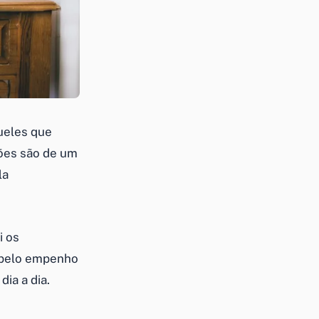
ueles que
ções são de um
la
i os
 pelo empenho
dia a dia.