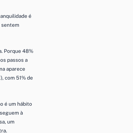
ranquilidade é
e sentem
ca. Porque 48%
os passos a
ema aparece
E), com 51% de
o é um hábito
s seguem à
sa, um
ra.