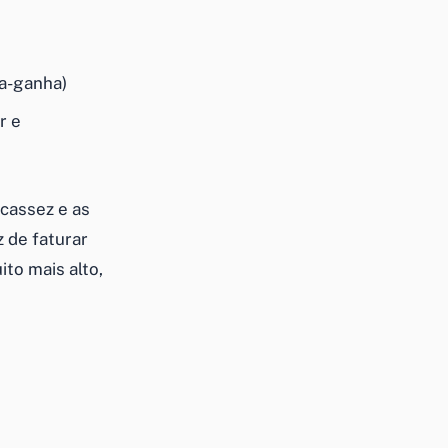
a-ganha)
r e
cassez e as
 de faturar
to mais alto,