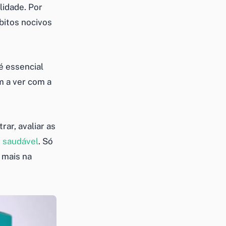
lidade. Por
bitos nocivos
é essencial
m a ver com a
rar, avaliar as
e
saudável
. Só
 mais na