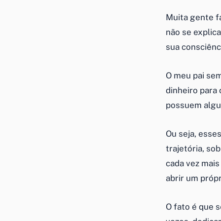
Muita gente f
não se explic
sua consciênc
O meu pai sem
dinheiro para
possuem algum
Ou seja, esse
trajetória, s
cada vez mais
abrir um própr
O fato é que 