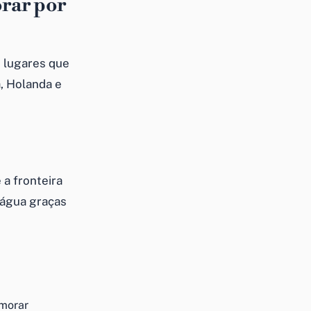
rar por
e lugares que
, Holanda e
 a fronteira
 água graças
 morar