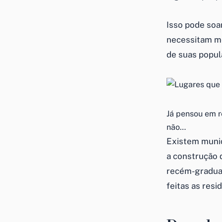
Isso pode soa
necessitam m
de suas popul
Já pensou em r
não…
Existem municí
a construção 
recém-graduad
feitas as resid