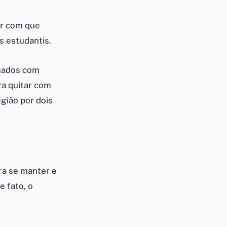
er com que
s estudantis.
mados com
ra quitar com
gião por dois
ra se manter e
e fato, o