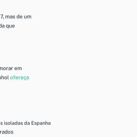
17, mas de um
ida que
 morar em
anhol
ofereça
s isoladas da Espanha
erados