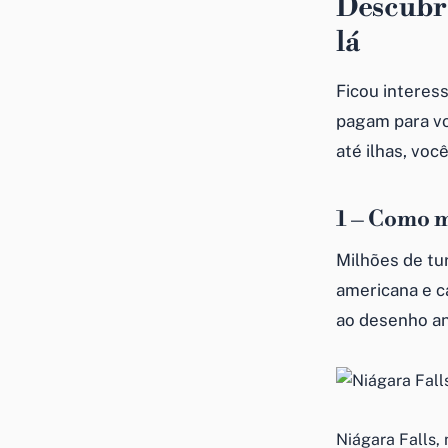
Descubra
lá
Ficou interes
pagam para vo
até ilhas, vo
1 – Como m
Milhões de tur
americana e c
ao desenho an
Niágara Falls,