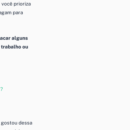
 você prioriza
pagam para
tacar alguns
 trabalho ou
l?
e gostou dessa