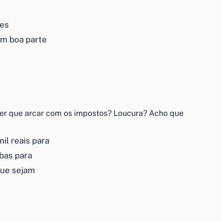
des
am boa parte
 ter que arcar com os impostos? Loucura? Acho que
il reais para
bas para
que sejam