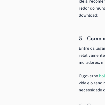
ideia, recome
redor do mund
download:
5 – Como 
Entre os luga
relativamente
moradores, ma
O governo
ho
vida e o rend
necessidade d