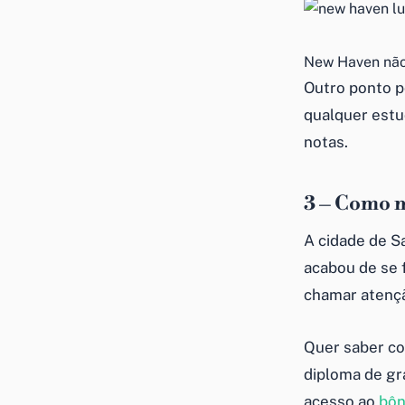
New Haven não
Outro ponto p
qualquer estu
notas.
3 – Como 
A cidade de 
acabou de se 
chamar atençã
Quer saber c
diploma de gr
acesso ao
bôn