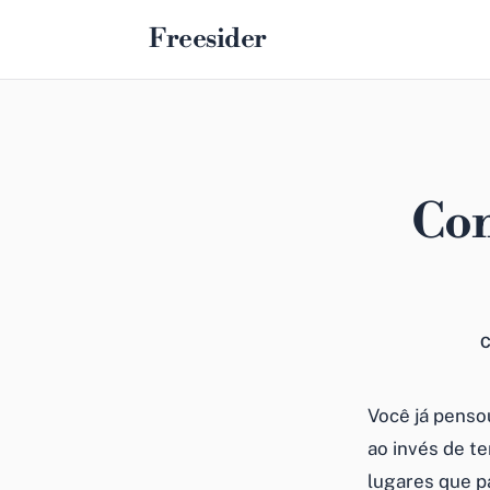
Freesider
Con
C
Você já penso
ao invés de t
lugares que p