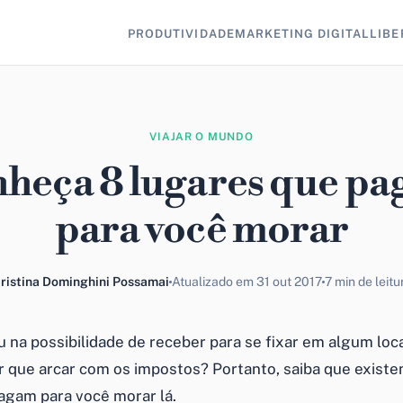
PRODUTIVIDADE
MARKETING DIGITAL
LIBE
VIAJAR O MUNDO
heça 8 lugares que p
para você morar
ristina Dominghini Possamai
Atualizado em 31 out 2017
7 min de leitu
u na possibilidade de receber para se fixar em algum loc
er que arcar com os impostos? Portanto, saiba que exist
agam para você morar lá.