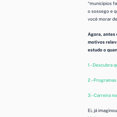
“municípios f
o sossego e qu
você morar de
Agora, antes 
motivos relev
estudo o quan
1 – Descubra q
2 – Programas 
3 – Carreira n
Ei, já imagin