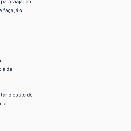
ara viajar ao
 faça já o
é
ia de
ar o estilo de
m a