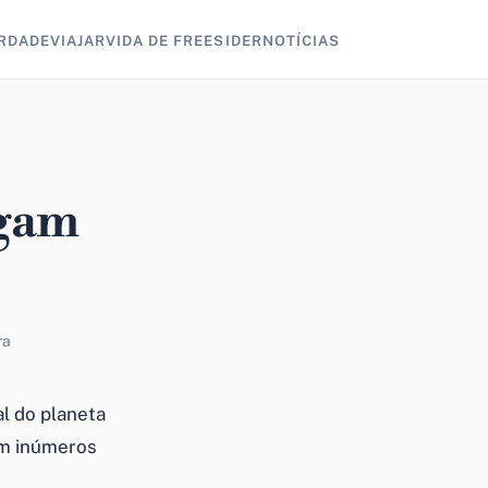
RDADE
VIAJAR
VIDA DE FREESIDER
NOTÍCIAS
agam
ra
al do planeta
em inúmeros