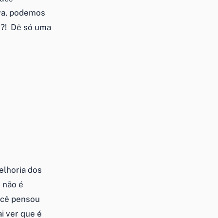
va, podemos
to?! Dê só uma
elhoria dos
 não é
você pensou
i ver que é