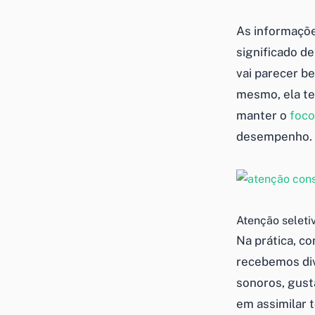
As informaçõe
significado d
vai parecer be
mesmo, ela te
manter o
foc
desempenho.
Atenção seleti
Na prática, co
recebemos dive
sonoros, gust
em assimilar t