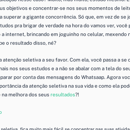
us objetivos e concentrar-se nos seus momentos de leit
a superar a gigante concorrência. Só que, em vez de se j
tudos pra brigar de verdade na hora do vamos ver, você
a internet, brincando em joguinho no celular, mexendo 
be o resultado disso, né?
a atenção seletiva a seu favor. Com ela, você passa a se
mais nos seus estudos e a não se abalar com a tela do seu
 parar por conta das mensagens do Whatsaap. Agora vo
portância da atenção seletiva na sua vida e como ela po
e na melhora dos seus
resultados
?!
eletiva, fica muito mais fácil se concentrar nas suas ativid