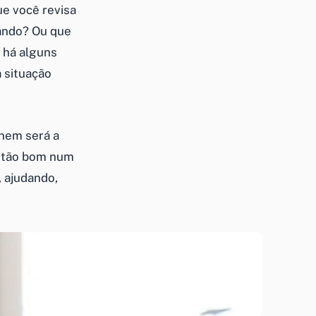
ue você revisa
pando? Ou que
 há alguns
 situação
 nem será a
ão tão bom num
 ajudando,