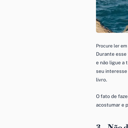
Procure ler em
Durante esse 
e não ligue a 
seu interesse
livro.
O fato de faze
acostumar e p
3 – Não d