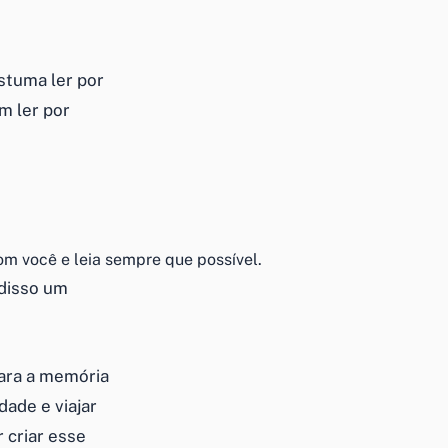
stuma ler por
m ler por
om você e leia sempre que possível.
disso um
para a memória
dade e viajar
 criar esse