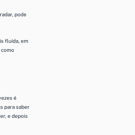
radar, pode
is fluída, em
r
como
vezes é
as para saber
er, e depois