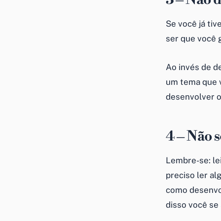
Se você já ti
ser que você 
Ao invés de de
um tema que v
desenvolver o 
4 – Não 
Lembre-se: lei
preciso ler al
como desenvol
disso você se 