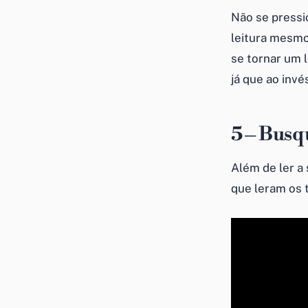
Não se pressio
leitura mesmo
se tornar um l
já que ao invé
5 – Busq
Além de ler a
que leram os t