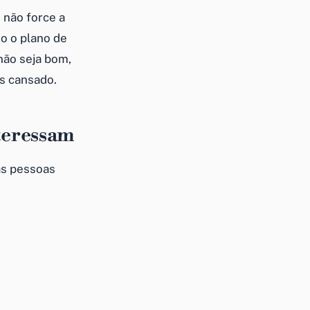
 não force a
o o plano de
 não seja bom,
is cansado.
nteressam
as pessoas