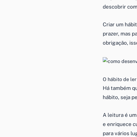
descobrir
com
Criar um hábi
prazer, mas p
obrigação, iss
O hábito de le
Há também que
hábito, seja p
A leitura é u
e enriquece c
para vários l