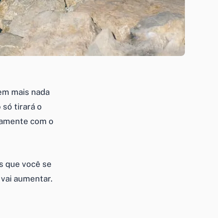
 em mais nada
só tirará o
iramente com o
is que você se
 vai aumentar.