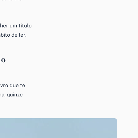
her um título
ito de ler.
mo
ivro que te
a, quinze