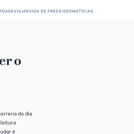
RDADE
VIAJAR
VIDA DE FREESIDER
NOTÍCIAS
er o
rreria do dia
leitura
judar é