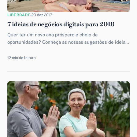
LIBERDADE
23 dez 2017
7 ideias de negócios digitais para 2018
Quer ter um novo ano próspero e cheio de
oportunidades? Conheça as nossas sugestões de ideias
de negócios digitais para 2018 e invista em um novo
negócio.
12 min de leitura