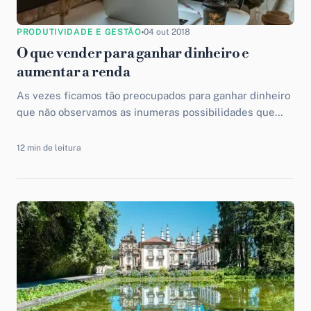
PRODUTIVIDADE E GESTÃO
04 out 2018
O que vender para ganhar dinheiro e
aumentar a renda
As vezes ficamos tão preocupados para ganhar dinheiro
que não observamos as inumeras possibilidades que
existem. Confira esse post repleto de dicas com o que
vender para ganhar dinheiro e aumentar a renda.
12 min de leitura