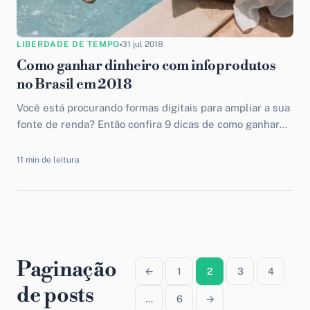
LIBERDADE DE TEMPO
31 jul 2018
Como ganhar dinheiro com infoprodutos
no Brasil em 2018
Você está procurando formas digitais para ampliar a sua
fonte de renda? Então confira 9 dicas de como ganhar
dinheiro com infoprodutos ainda neste ano!
11 min de leitura
Paginação
←
1
2
3
4
de posts
…
6
→