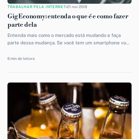
TRABALHAR PELA INTERNET
21 nov 2018
Gig Economy: entenda o que é e como fazer
parte dela
Entenda mais como o mercado está mudando e faça
parte dessa mudança. Se você tem um smartphone você
tem uma das melhores ferramentas para começar a
ganhar dinheiro ainda hoje.
6 min de leitura