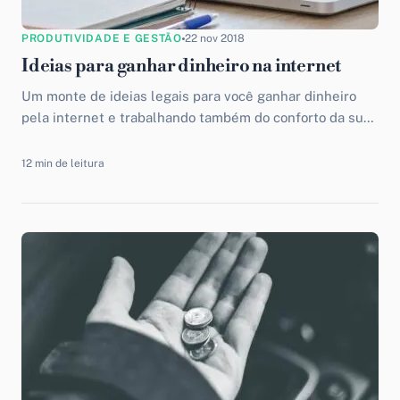
PRODUTIVIDADE E GESTÃO
22 nov 2018
Ideias para ganhar dinheiro na internet
Um monte de ideias legais para você ganhar dinheiro
pela internet e trabalhando também do conforto da sua
casa. Entenda como funciona esse novo modelo de
trabalho.
12 min de leitura