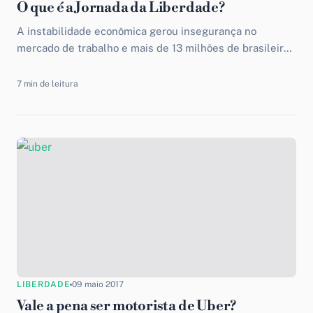
O que é a Jornada da Liberdade?
A instabilidade econômica gerou insegurança no
mercado de trabalho e mais de 13 milhões de brasileiros
desempregados. Além disso, a rotina desgastante, a
pressão por...
7 min de leitura
LIBERDADE
09 maio 2017
Vale a pena ser motorista de Uber?