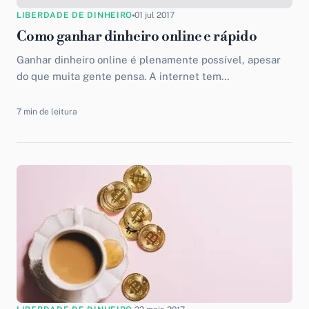
LIBERDADE DE DINHEIRO
01 jul 2017
Como ganhar dinheiro online e rápido
Ganhar dinheiro online é plenamente possível, apesar
do que muita gente pensa. A internet tem
disponibilizado diversas maneiras de expandir seu
trabalho e aumentar suas...
7 min de leitura