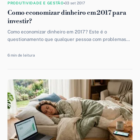
PRODUTIVIDADE E GESTÃO
03 set 2017
Como economizar dinheiro em 2017 para
investir?
Como economizar dinheiro em 2017? Este é o
questionamento que qualquer pessoa com problemas
financeiros se faz diariamente. Afinal, sabemos que para
podermos investir em alguma coisa precisamos ter um
6 min de leitura
bom capital guardado. Portanto, clique na imagem acima
e descubra tudo o que você precisa saber sobre
investimentos.