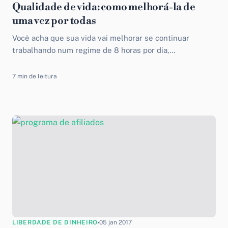
Qualidade de vida: como melhorá-la de
uma vez por todas
Você acha que sua vida vai melhorar se continuar
trabalhando num regime de 8 horas por dia,
enfrentando um trânsito infernal? Muitos vivem dessa
maneira hoje...
7 min de leitura
LIBERDADE DE DINHEIRO
05 jan 2017