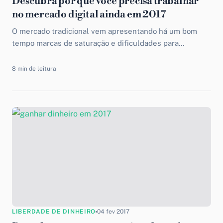
Descubra por que você precisa trabalhar
no mercado digital ainda em 2017
O mercado tradicional vem apresentando há um bom
tempo marcas de saturação e dificuldades para
acompanhar as necessidades de consumidores cada vez
mais atualizados e...
8 min de leitura
LIBERDADE DE DINHEIRO
04 fev 2017