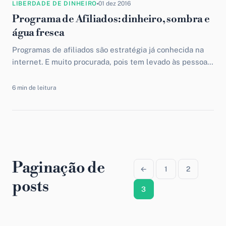
LIBERDADE DE DINHEIRO
01 dez 2016
Programa de Afiliados: dinheiro, sombra e
água fresca
Programas de afiliados são estratégia já conhecida na
internet. E muito procurada, pois tem levado às pessoas
criativas oportunidade para fazer dinheiro com essa
criatividade. E...
6 min de leitura
Paginação de
←
1
2
posts
3