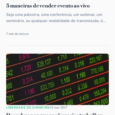
5 maneiras de vender evento ao vivo
Seja uma palestra, uma conferência, um webinar, um
seminário, ou qualquer modalidade de transmissão, é
fundamental que você consiga descobrir formas de
vender evento ao...
7 min de leitura
LIBERDADE DE DINHEIRO
13 mar 2017