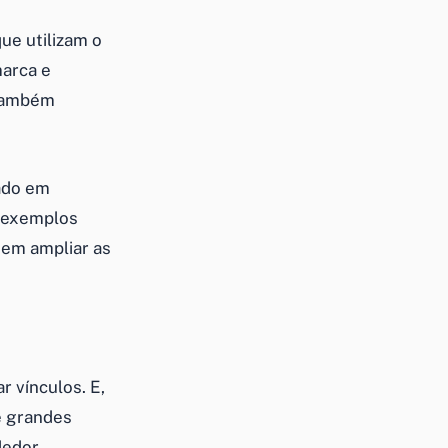
e utilizam o
marca e
 também
ado em
s exemplos
em ampliar as
r vínculos. E,
e grandes
dedor