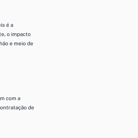
is é a
te, o impacto
lhão e meio de
ram com a
contratação de