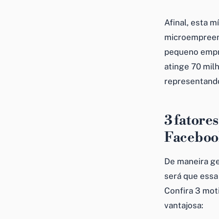
Afinal, esta m
microempreen
pequeno empr
atinge 70 mi
representando
3 fatore
Faceboo
De maneira ger
será que essa
Confira 3 mot
vantajosa: