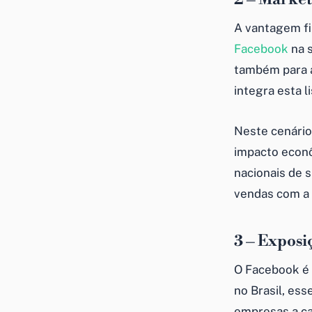
A vantagem fi
Facebook
na s
também para a
integra esta li
Neste cenário
impacto econ
nacionais de 
vendas com a 
3 – Exposi
O Facebook é u
no Brasil, es
empresas a ca