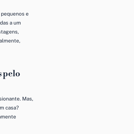
de pequenos e
adas a um
stagens,
almente,
s pelo
sionante. Mas,
em casa?
ramente