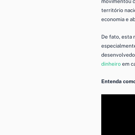
movimentou ce
território na
economia e ab
De fato, esta
especialmente
desenvolvedor
dinheiro
em ca
Entenda como