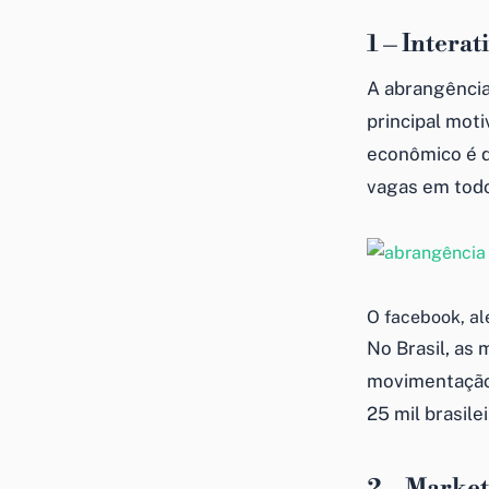
1 – Interat
A abrangência
principal mot
econômico é d
vagas em todo
O facebook, al
No Brasil, as
movimentação 
25 mil brasilei
2 – Market