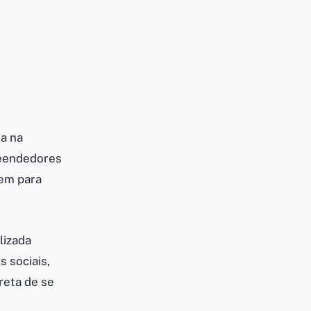
a na
reendedores
em para
lizada
 sociais,
reta de se