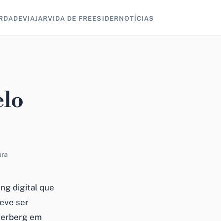
RDADE
VIAJAR
VIDA DE FREESIDER
NOTÍCIAS
elo
ura
ng digital que
deve ser
ckerberg em