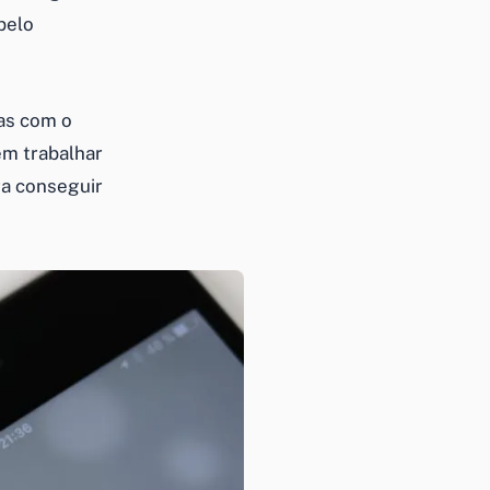
pelo
das com o
em trabalhar
ra conseguir