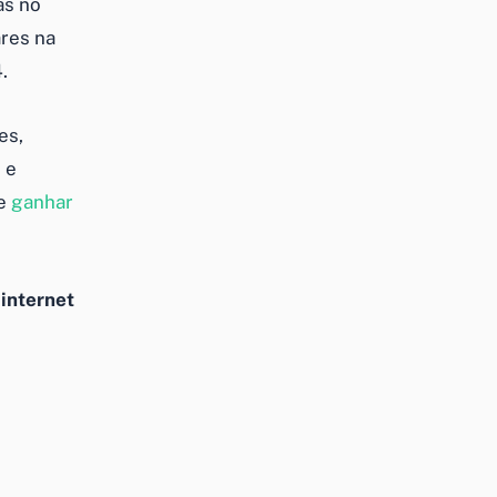
as no
ares na
.
es,
 e
de
ganhar
internet