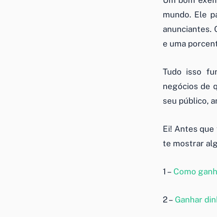
Um bom exemp
mundo. Ele p
anunciantes. 
e uma porcent
Tudo isso fu
negócios de 
seu público, 
Ei! Antes que 
te mostrar al
1 –
Como ganha
2 –
Ganhar din