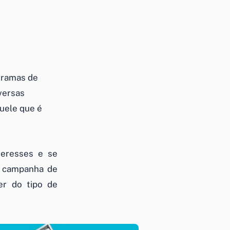
gramas de
versas
uele que é
teresses e se
a campanha de
r do tipo de