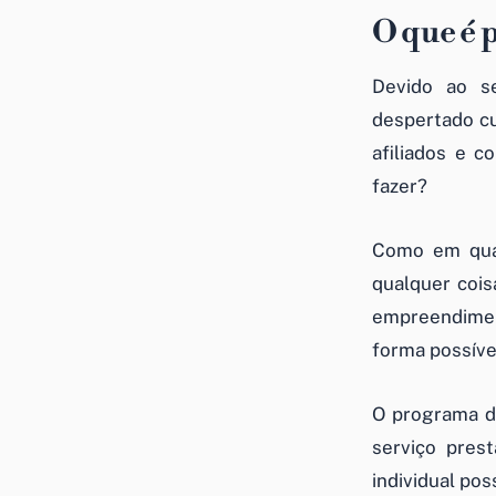
O que é 
Devido ao s
despertado cu
afiliados e c
fazer?
Como em qual
qualquer cois
empreendimen
forma possíve
O programa de
serviço pre
individual pos