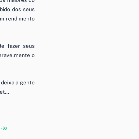
dos maiores do
bido dos seus
 um rendimento
de fazer seus
eravelmente o
 deixa a gente
net…
-lo