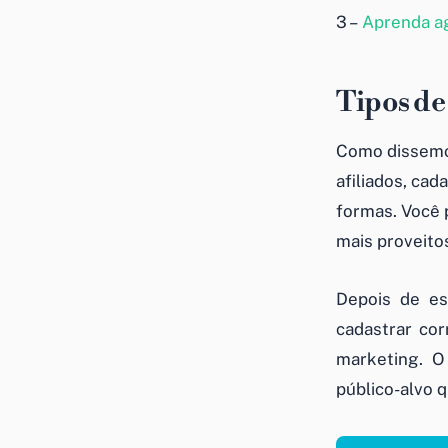
3 –
Aprenda ag
Tipos de
Como dissemo
afiliados, ca
formas. Você 
mais proveito
Depois de es
cadastrar co
marketing. O
público-alvo q