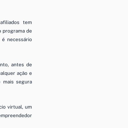
filiados tem
 o programa de
e é necessário
nto, antes de
ualquer ação e
e mais segura
o virtual, um
empreendedor