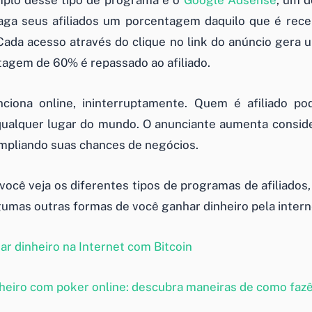
lo desse tipo de programa é o
Google Adsense
, um 
aga seus afiliados um porcentagem daquilo que é rece
Cada acesso através do clique no link do anúncio gera
agem de 60% é repassado ao afiliado.
nciona online, ininterruptamente. Quem é afiliado po
qualquer lugar do mundo. O anunciante aumenta consid
ampliando suas chances de negócios.
você veja os diferentes tipos de programas de afiliados,
gumas outras formas de você ganhar dinheiro pela inter
r dinheiro na Internet com Bitcoin
heiro com poker online: descubra maneiras de como fazê