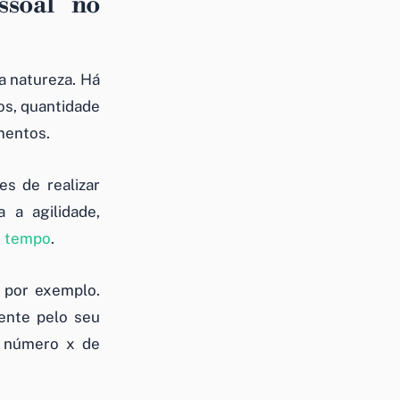
ssoal no
a natureza. Há
os, quantidade
mentos.
s de realizar
 a agilidade,
s
tempo
.
, por exemplo.
ente pelo seu
m número x de