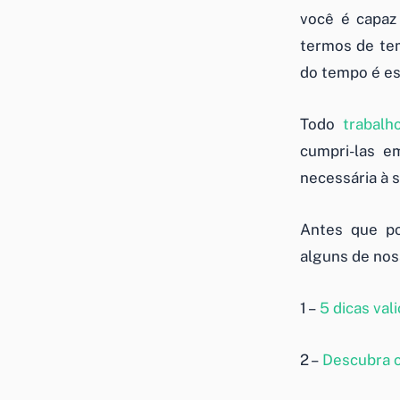
você é capaz
termos de tem
do tempo é es
Todo
trabal
cumpri-las e
necessária à 
Antes que po
alguns de nos
1 –
5 dicas va
2 –
Descubra c