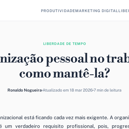
PRODUTIVIDADE
MARKETING DIGITAL
LIBE
LIBERDADE DE TEMPO
ização pessoal no tra
como mantê-la?
Ronaldo Nogueira
Atualizado em 18 mar 2026
7 min de leitura
izacional está ficando cada vez mais exigente. A organ
é um verdadeiro requisito profissional, pois, progre