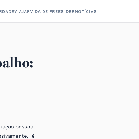
RDADE
VIAJAR
VIDA DE FREESIDER
NOTÍCIAS
balho:
ização pessoal
ssivamente, é