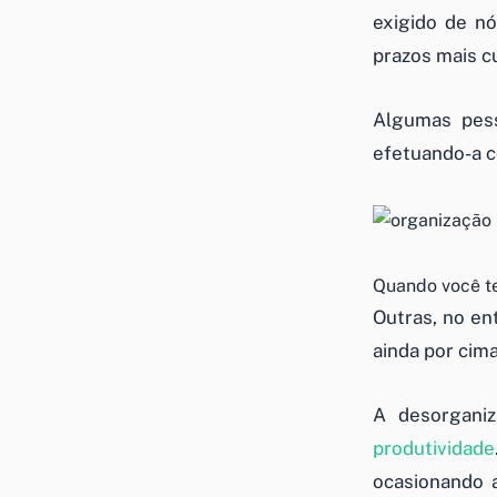
exigido de n
prazos mais c
Algumas pess
efetuando-a c
Quando você t
Outras, no en
ainda por cim
A desorganiz
produtividade
ocasionando 