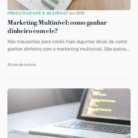
PRODUTIVIDADE E GESTÃO
27 nov 2018
Marketing Multinível: como ganhar
dinheiro com ele?
Nós trouxemos para vocês hoje algumas dicas de como
ganhar dinheiro com o marketing multinível. São passos
simples para começar hoje mesmo a aumentar a sua
renda.
10 min de leitura