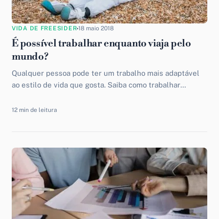
VIDA DE FREESIDER
18 maio 2018
É possível trabalhar enquanto viaja pelo
mundo?
Qualquer pessoa pode ter um trabalho mais adaptável
ao estilo de vida que gosta. Saiba como trabalhar
enquanto viaja pelo mundo e tenha mais autonomia e
liberdade.
12 min de leitura