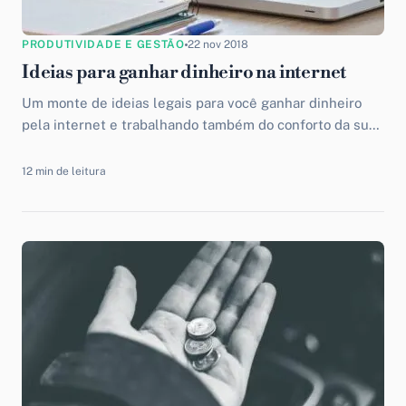
PRODUTIVIDADE E GESTÃO
22 nov 2018
Ideias para ganhar dinheiro na internet
Um monte de ideias legais para você ganhar dinheiro
pela internet e trabalhando também do conforto da sua
casa. Entenda como funciona esse novo modelo de
trabalho.
12 min de leitura