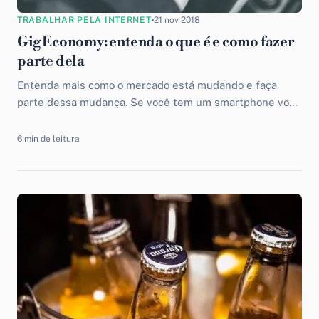
TRABALHAR PELA INTERNET
21 nov 2018
Gig Economy: entenda o que é e como fazer
parte dela
Entenda mais como o mercado está mudando e faça
parte dessa mudança. Se você tem um smartphone você
tem uma das melhores ferramentas para começar a
ganhar dinheiro ainda hoje.
6 min de leitura