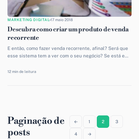
MARKETING DIGITAL
17 maio 2018
Descubra como criar um produto de venda
recorrente
E então, como fazer venda recorrente, afinal? Será que
esse sistema tem a ver com o seu negócio? Se está em
dúvidas quanto ao conceito e como adaptá-lo ao seu
modelo, não deixe de acompanhar o artigo de hoje. Ele
12 min de leitura
vem recheado de explicações e dicas. Boa leitura!
Paginação de
←
1
2
3
posts
4
→