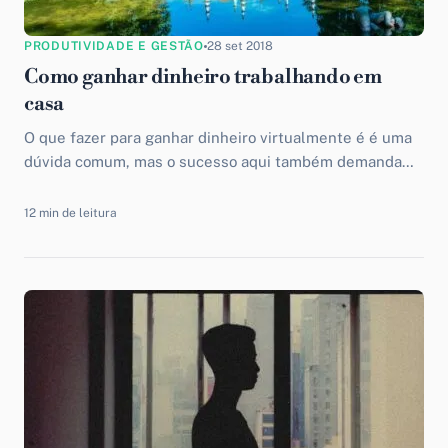
PRODUTIVIDADE E GESTÃO
28 set 2018
Como ganhar dinheiro trabalhando em
casa
O que fazer para ganhar dinheiro virtualmente é é uma
dúvida comum, mas o sucesso aqui também demanda
força de vontade, organização e foco do indivíduo.
Aprenda com este post outras formas de ganhar
12 min de leitura
dinheiro trabalhando em casa.