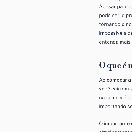
Apesar parecer
pode ser, o p
tornando o nos
impossíveis d
entenda mais 
O que é
Ao começar a 
você caia em s
nada mais é d
importando se
O importante