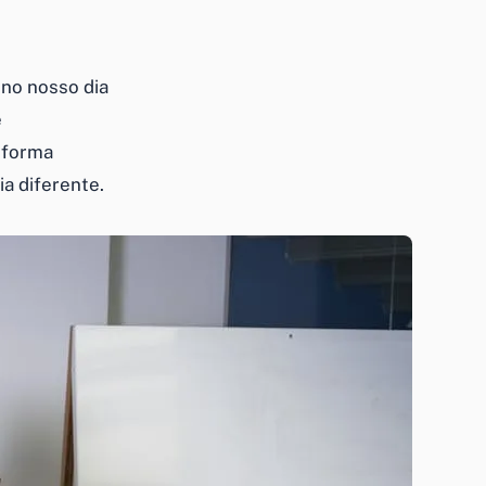
 no nosso dia
e
 forma
a diferente.