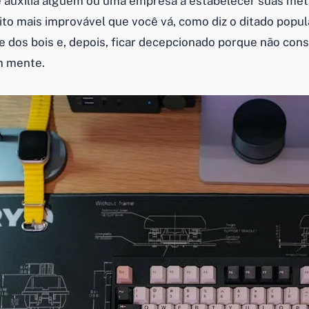
auxilia alguém ou uma empresa a estabelecer suas met
to mais improvável que você vá, como diz o ditado popula
e dos bois e, depois, ficar decepcionado porque não cons
m mente.