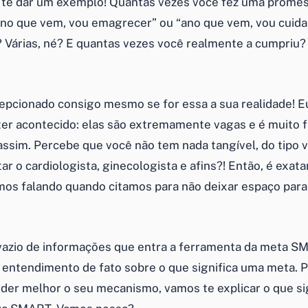
te dar um exemplo! Quantas vezes você fez uma promes
“ano que vem, vou emagrecer” ou “ano que vem, vou cuida
 Várias, né? E quantas vezes você realmente a cumpriu?
epcionado consigo mesmo se for essa a sua realidade! E
ter acontecido: elas são extremamente vagas e é muito fá
ssim. Percebe que você não tem nada tangível, do tipo 
tar o cardiologista, ginecologista e afins?! Então, é exa
mos falando quando citamos para não deixar espaço par
azio de informações que entra a ferramenta da meta SMA
no entendimento de fato sobre o que significa uma meta. 
der melhor o seu mecanismo, vamos te explicar o que si