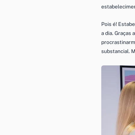
estabelecimen
Pois é! Estab
a dia. Graças
procrastinarm
substancial. 