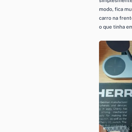
simplesmente 
modo, fica mui
carro na frent
o que tinha e