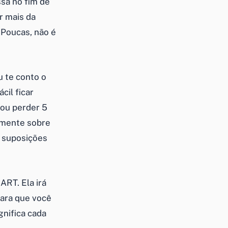
sa no fim de
r mais da
 Poucas, não é
u te conto o
cil ficar
vou perder 5
tamente sobre
a suposições
RT. Ela irá
Para que você
gnifica cada