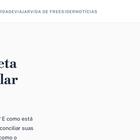
RDADE
VIAJAR
VIDA DE FREESIDER
NOTÍCIAS
eta
lar
? E como está
conciliar suas
 como o