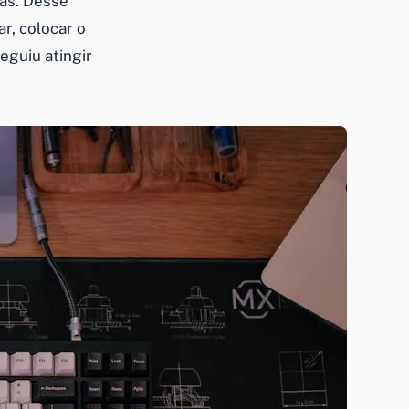
as. Desse
r, colocar o
eguiu atingir