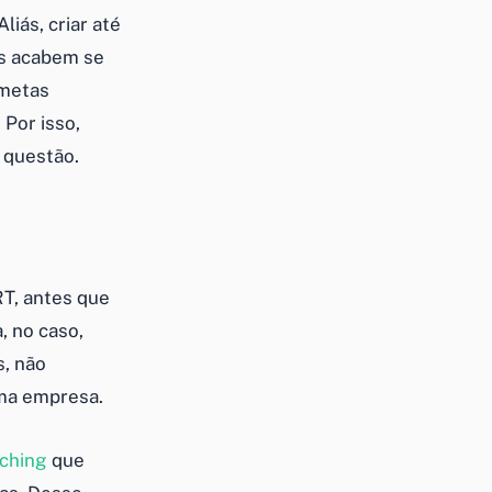
liás, criar até
as acabem se
 metas
Por isso,
 questão.
T, antes que
, no caso,
s, não
uma empresa.
ching
que