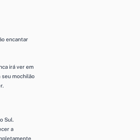
ão encantar
ca irá ver em
 seu mochilão
r.
o Sul.
ecer a
ompletamente