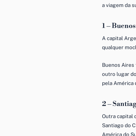
a viagem da su
1 – Buenos
A capital Arg
qualquer mochi
Buenos Aires 
outro lugar d
pela América 
2 – Santia
Outra capital
Santiago do C
América do Su