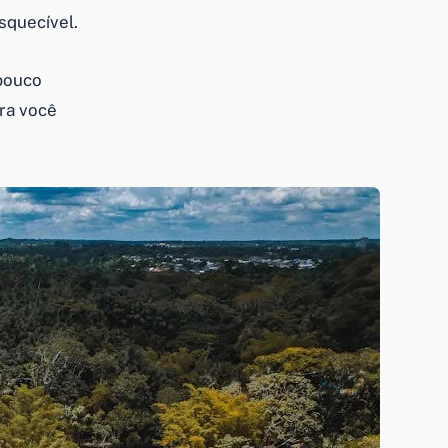
squecível.
 pouco
ra você