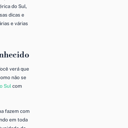
rica do Sul,
sas dicas e
rias e várias
onhecido
Você verá que
 como não se
o Sul
com
ina fazem com
undo em toda