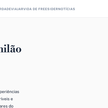
RDADE
VIAJAR
VIDA DE FREESIDER
NOTÍCIAS
hilão
periências
íveis e
ares do