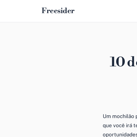
Freesider
10 d
Um mochilão p
que você irá t
oportunidades