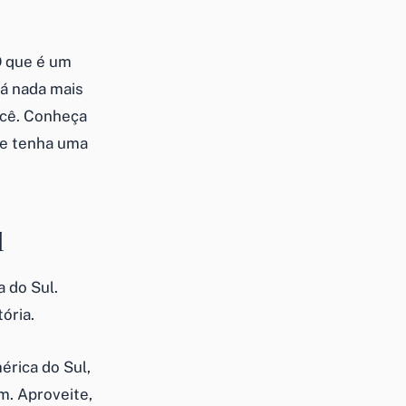
 O que é um
há nada mais
ocê. Conheça
 e tenha uma
l
 do Sul.
ória.
érica do Sul,
m. Aproveite,