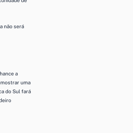
rtunidade de
a não será
chance a
á mostrar uma
a do Sul fará
deiro