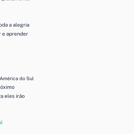
oda a alegria
r e aprender
 América do Sul
róximo
a eles irão
al