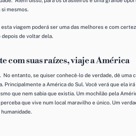
idade. Além disso, para os brasileiros é uma grande opo
 si mesmos.
 esta viagem poderá ser uma das melhores e com certez
depois de voltar dela.
te com suas raízes, viaje a América
. No entanto, se quiser conhecê-lo de verdade, dê uma 
a. Principalmente a América do Sul. Você verá que ela ir
esmo que nem sabia que existia. Um mochilão pela Améric
perceba que vive num local maravilho e único. Um verda
a humanidade.