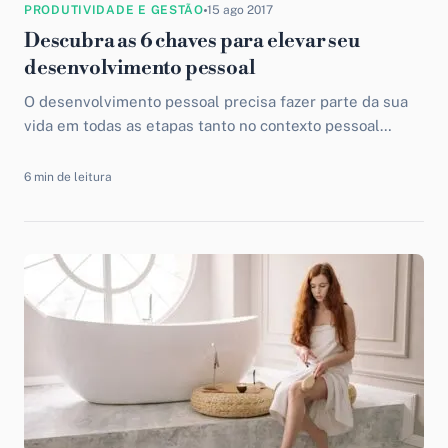
PRODUTIVIDADE E GESTÃO
15 ago 2017
Descubra as 6 chaves para elevar seu
desenvolvimento pessoal
O desenvolvimento pessoal precisa fazer parte da sua
vida em todas as etapas tanto no contexto pessoal
quanto na situação profissional. Isso acontece porque
as...
6 min de leitura