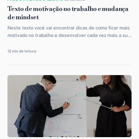
Texto de motivação no trabalho e mudança
de mindset
Neste texto você vai encontrar dicas de como ficar mais
motivado no trabalho e desenvolver cada vez mais a sua
autoestima. Tem dois vídeos que também vão te ajudar
nesse processo.
12 min de leitura