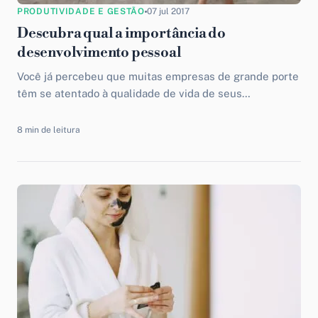
PRODUTIVIDADE E GESTÃO
07 jul 2017
Descubra qual a importância do
desenvolvimento pessoal
Você já percebeu que muitas empresas de grande porte
têm se atentado à qualidade de vida de seus
colaboradores? Essas empresas estão vendo a
importância...
8 min de leitura