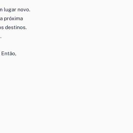
m lugar novo.
ia próxima
os destinos.
.
 Então,