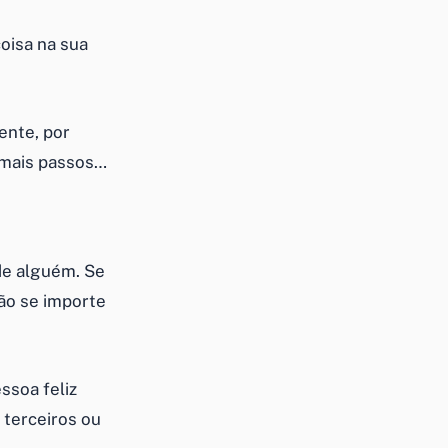
oisa na sua
ente, por
emais passos…
de alguém. Se
ão se importe
ssoa feliz
 terceiros ou