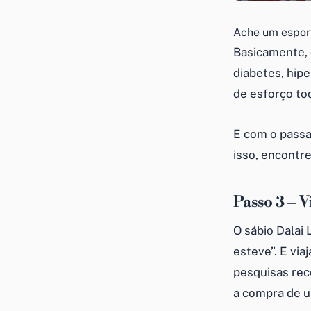
Ache um esport
Basicamente,
diabetes, hip
de esforço tod
E com o pass
isso, encontr
Passo 3 – V
O sábio Dalai
esteve”. E vi
pesquisas rec
a compra de u