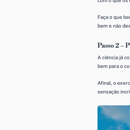
com o que os 
Faça o que be
bem e não des
Passo 2 – 
A ciência já c
bem para o co
Afinal, o exer
sensação incr