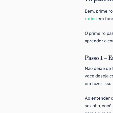
Bem, primeiro
rotina
em funç
O primeiro pas
aprender a co
Passo 1 – 
Não deixe de 
você deseja c
em fazer isso 
Ao entender q
sozinha, você