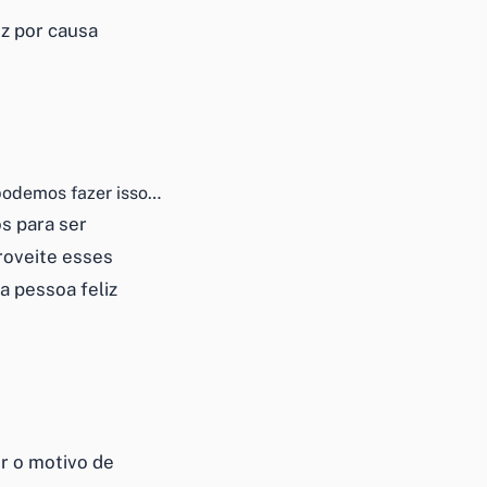
iz por causa
 podemos fazer isso…
s para ser
roveite esses
a pessoa feliz
er o motivo de