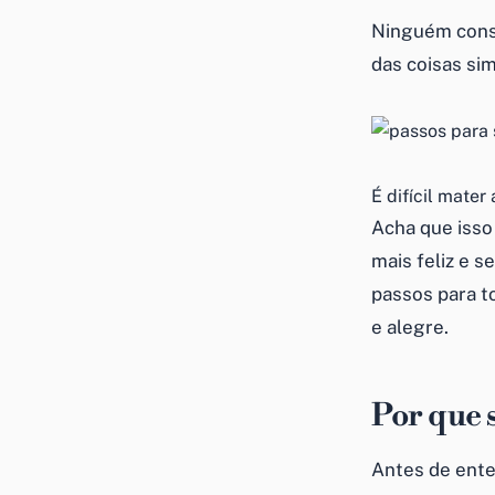
Ninguém conse
das coisas sim
É difícil mate
Acha que isso
mais feliz e s
passos para t
e alegre.
Por que s
Antes de ente