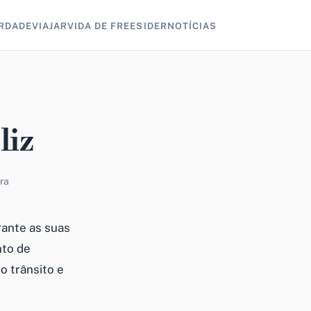
RDADE
VIAJAR
VIDA DE FREESIDER
NOTÍCIAS
liz
ura
rante as suas
nto de
o trânsito e