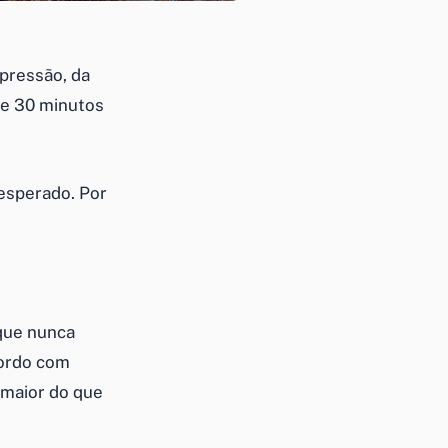
epressão, da
de 30 minutos
esperado. Por
 que nunca
cordo com
 maior do que