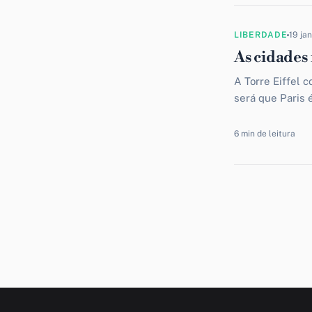
LIBERDADE
19 ja
As cidades
A Torre Eiffel 
será que Paris
Google montou..
6 min de leitura