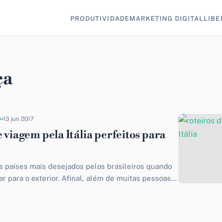
PRODUTIVIDADE
MARKETING DIGITAL
LIBE
ça
O
13 jun 2017
 viagem pela Itália perfeitos para
os países mais desejados pelos brasileiros quando
r para o exterior. Afinal, além de muitas pessoas
ndência italiana,...