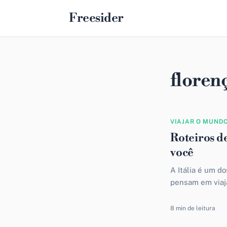
Freesider
floren
VIAJAR O MUND
Roteiros de
você
A Itália é um d
pensam em viaja
possuírem desce
8 min de leitura