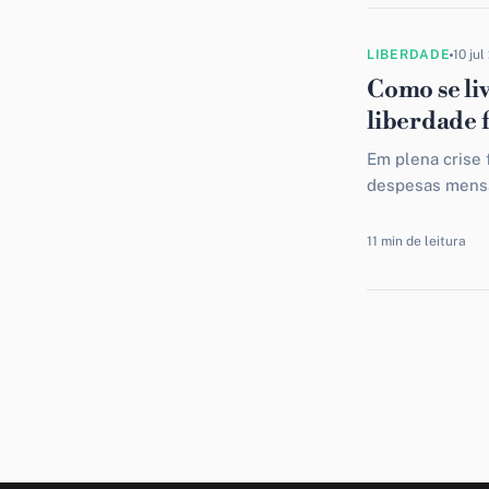
LIBERDADE
10 jul
Como se liv
liberdade 
Em plena crise 
despesas mensai
se livrar de dív
11 min de leitura