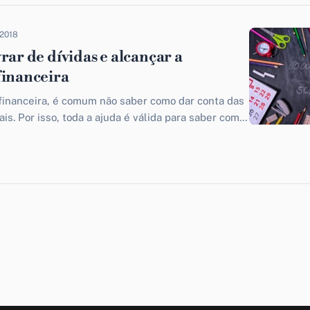
 2018
rar de dívidas e alcançar a
financeira
financeira, é comum não saber como dar conta das
s. Por isso, toda a ajuda é válida para saber como
idas, né?