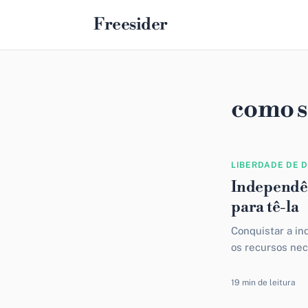
Freesider
como s
LIBERDADE DE 
Independên
para tê-la
Conquistar a in
os recursos nec
atingir esse obj
19 min de leitura