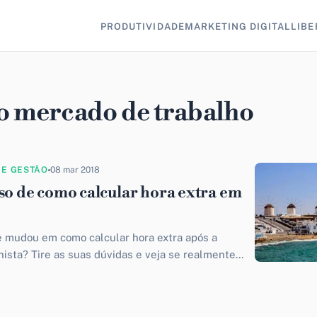
PRODUTIVIDADE
MARKETING DIGITAL
LIBE
 o mercado de trabalho
 E GESTÃO
08 mar 2018
sso de como calcular hora extra em
e mudou em como calcular hora extra após a
ista? Tire as suas dúvidas e veja se realmente
abalhar a mais sem nenhum planejamento nos dias