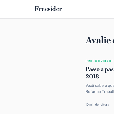
Freesider
Avalie
PRODUTIVIDADE
Passo a pa
2018
Você sabe o qu
Reforma Trabalh
vale a pena tr
de hoje!
10 min de leitura