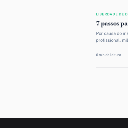
LIBERDADE DE 
7 passos p
Por causa do in
profissional, m
suas jornadas, 
6 min de leitura