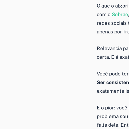
O que o algor
com o
Sebrae
redes sociais
apenas por fr
Relevância p
certa. E é exa
Você pode ter 
Ser consisten
exatamente is
E o pior: você
problema sou 
falta dele. E