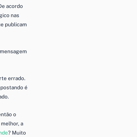
De acordo
gico nas
ue publicam
 a mensagem
rte errado.
 postando é
ado.
então o
 melhor, a
ende
? Muito