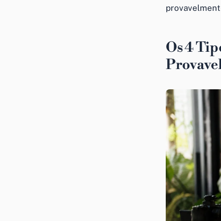
provavelmente
Os 4 Tip
Provave