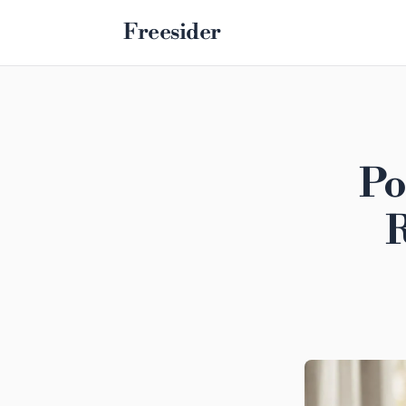
Freesider
Po
R