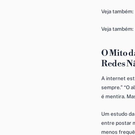
Veja também:
Veja também:
O Mito d
Redes Nã
A internet est
sempre.” “O a
é mentira. Ma
Um estudo d
entre postar 
menos frequên