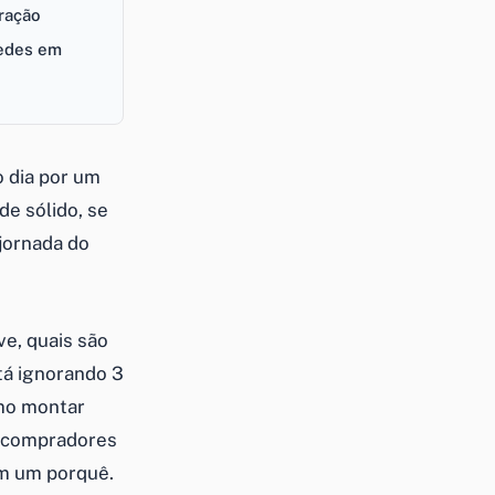
ração
Redes em
o dia por um
de sólido, se
 jornada do
ve, quais são
tá ignorando 3
omo montar
e compradores
em um porquê.