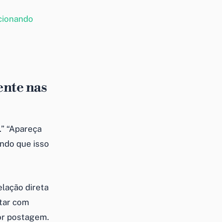
cionando
ente nas
.” “Apareça
ndo que isso
elação direta
star com
or postagem.