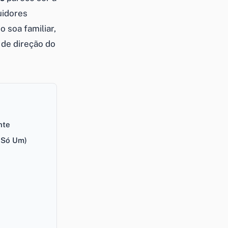
uidores
 soa familiar,
a de direção do
nte
 Só Um)