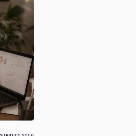
es
parece ser a