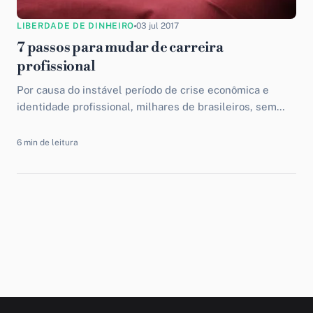
LIBERDADE DE DINHEIRO
03 jul 2017
7 passos para mudar de carreira
profissional
Por causa do instável período de crise econômica e
identidade profissional, milhares de brasileiros, sem
muitas expectativas em suas jornadas, procuram opções
no mercado de...
6 min de leitura