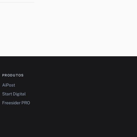
PRODUTOS
AiPost
Start Digital
Freesider PRO