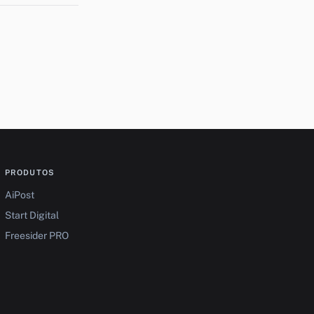
PRODUTOS
AiPost
Start Digital
Freesider PRO