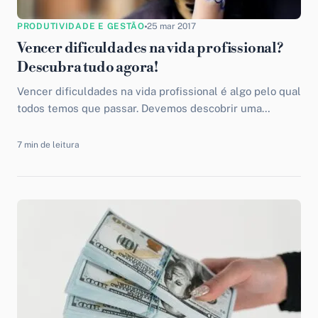
PRODUTIVIDADE E GESTÃO
25 mar 2017
Vencer dificuldades na vida profissional?
Descubra tudo agora!
Vencer dificuldades na vida profissional é algo pelo qual
todos temos que passar. Devemos descobrir uma
maneira de superar obstáculos, nos tornar os melhores
profissionais...
7 min de leitura