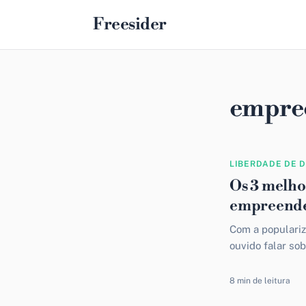
Freesider
empree
LIBERDADE DE 
Os 3 melho
empreende
Com a populariz
ouvido falar so
modelo de negóc
8 min de leitura