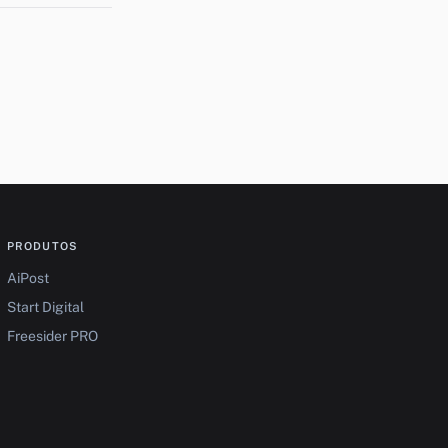
PRODUTOS
AiPost
Start Digital
Freesider PRO