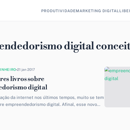
PRODUTIVIDADE
MARKETING DIGITAL
LIBE
ndedorismo digital concei
DINHEIRO
21 jan 2017
res livros sobre
dorismo digital
ação da internet nos últimos tempos, muito se tem
bre empreendedorismo digital. Afinal, esse novo
io está revolucionando o...