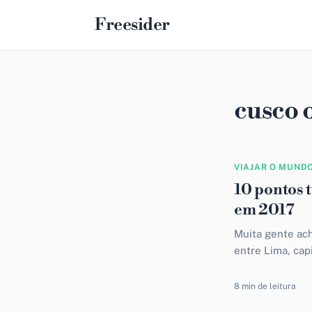
Freesider
cusco o
VIAJAR O MUND
10 pontos 
em 2017
Muita gente ac
entre Lima, cap
inca e patrimôni
8 min de leitura