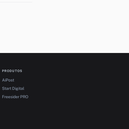
PRODUTOS
AiPost
Start Digital
Freesider PRO