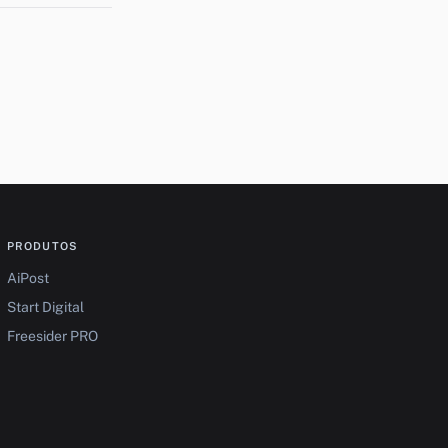
PRODUTOS
AiPost
Start Digital
Freesider PRO