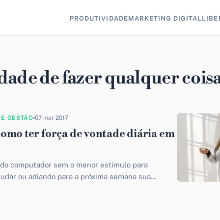
PRODUTIVIDADE
MARKETING DIGITAL
LIBE
dade de fazer qualquer cois
 E GESTÃO
07 mar 2017
omo ter força de vontade diária em
 do computador sem o menor estímulo para
tudar ou adiando para a próxima semana sua
entar. Tem dias que é...