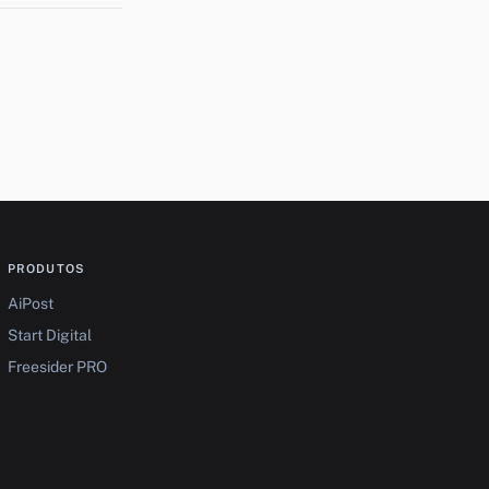
PRODUTOS
AiPost
Start Digital
Freesider PRO