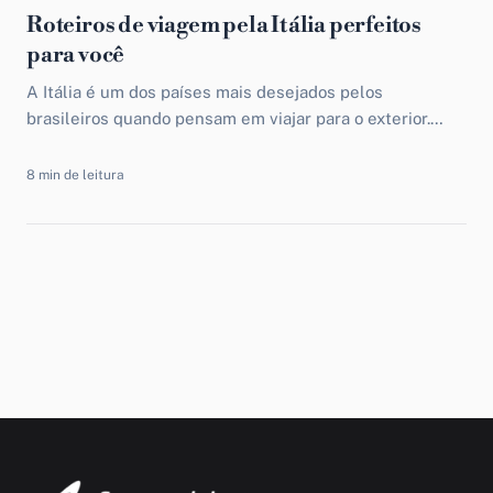
Roteiros de viagem pela Itália perfeitos
para você
A Itália é um dos países mais desejados pelos
brasileiros quando pensam em viajar para o exterior.
Afinal, além de muitas pessoas possuírem
descendência italiana,...
8 min de leitura