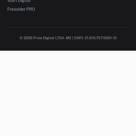
Start Digital
Freesider PRO
© 2026 Praia Digital LTDA-ME | CNPJ: 21.810.757/0001-10