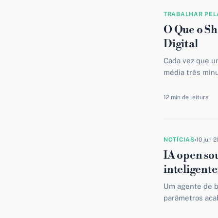
TRABALHAR PEL
O Que o Sh
Digital
Cada vez que um
média três minu
real no negócio.
12 min de leitura
NOTÍCIAS
10 jun 
IA open so
inteligente
Um agente de b
parâmetros aca
tarefas mais crí