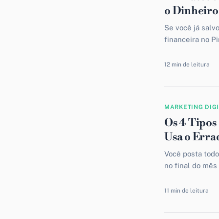
o Dinheiro
Se você já salv
financeira no P
repetiu um mant
12 min de leitura
MARKETING DIG
Os 4 Tipos
Usa o Erra
Você posta todo
no final do mês
maioria das pess
11 min de leitura