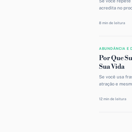
Se você repete 
acredita no pro
passam e a...
8 min de leitura
ABUNDÂNCIA E 
Por Que S
Sua Vida
Se você usa fras
atração e mesmo
preciso...
12 min de leitura