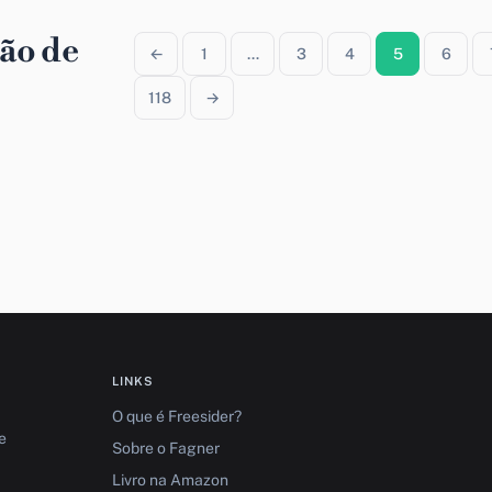
ão de
←
1
…
3
4
5
6
118
→
LINKS
O que é Freesider?
e
Sobre o Fagner
Livro na Amazon