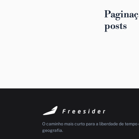
Paginaç
posts
O caminho mais curto para a liberdade de tempo 
geografia.