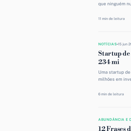
que ninguém nun
quanto você...
11 min de leitura
NOTÍCIAS
15 jun 
Startup de
234 mi
Uma startup de 
milhões em inve
mundo...
6 min de leitura
ABUNDÂNCIA E 
12 Frases