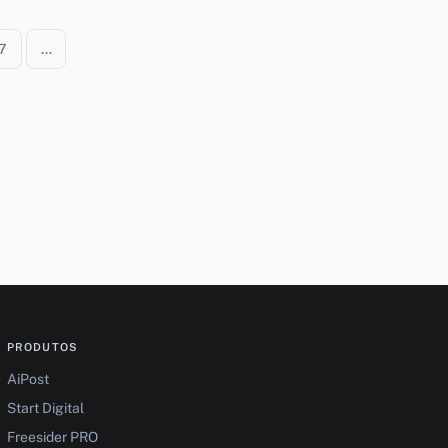
7
…
PRODUTOS
AiPost
Start Digital
Freesider PRO