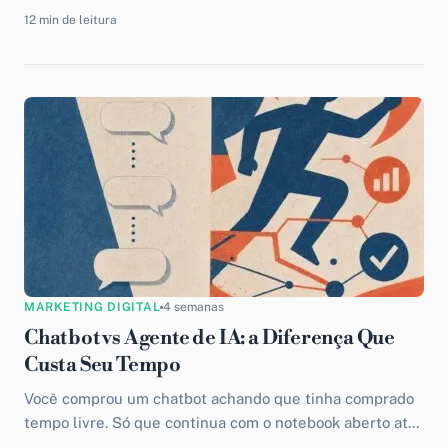
vale, mas...
12 min de leitura
MARKETING DIGITAL
4 semanas
Chatbot vs Agente de IA: a Diferença Que
Custa Seu Tempo
Você comprou um chatbot achando que tinha comprado
tempo livre. Só que continua com o notebook aberto até
tarde pra aprovar resposta, resolver reclamação e...