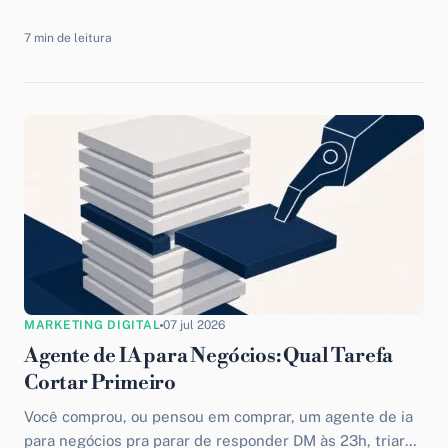
dados relacionais tradicionais pra rodar seus sistemas
de agentes de...
7 min de leitura
MARKETING DIGITAL
07 jul 2026
Agente de IA para Negócios: Qual Tarefa
Cortar Primeiro
Você comprou, ou pensou em comprar, um agente de ia
para negócios pra parar de responder DM às 23h, triar