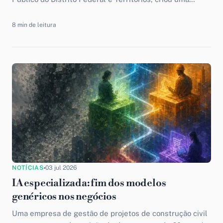
plataforma de inteligência artificial chamada “Fair
Play”...
8 min de leitura
NOTÍCIAS
03 jul 2026
IA especializada: fim dos modelos
genéricos nos negócios
Uma empresa de gestão de projetos de construção civil