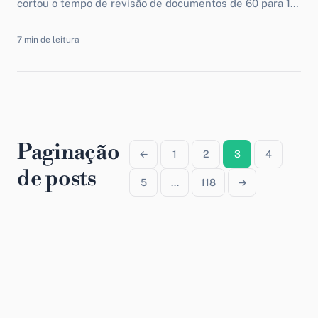
cortou o tempo de revisão de documentos de 60 para 10
dias. Não contratando mais gente....
7 min de leitura
Paginação
←
1
2
3
4
de posts
5
…
118
→