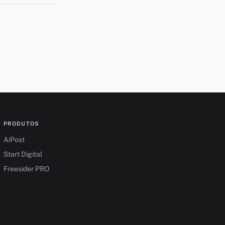
PRODUTOS
AiPost
Start Digital
Freesider PRO