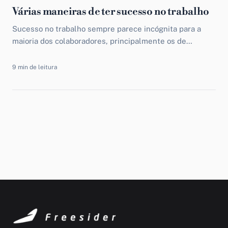
Várias maneiras de ter sucesso no trabalho
Sucesso no trabalho sempre parece incógnita para a
maioria dos colaboradores, principalmente os de
grandes empresas. Chegar a cargos elevados depende
de sorte, segundo opinião...
9 min de leitura