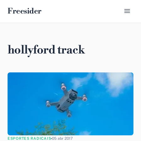
Freesider
hollyford track
ESPORTES RADICAIS
05 abr 2017