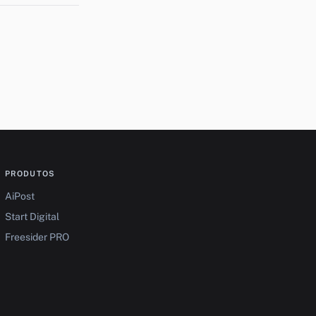
PRODUTOS
AiPost
Start Digital
Freesider PRO