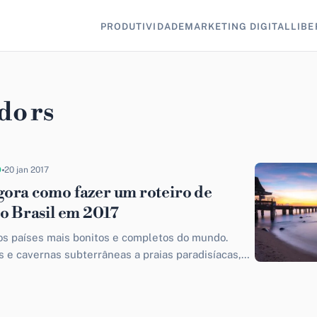
PRODUTIVIDADE
MARKETING DIGITAL
LIBE
do rs
O
20 jan 2017
ora como fazer um roteiro de
lo Brasil em 2017
os países mais bonitos e completos do mundo.
 e cavernas subterrâneas a praias paradisíacas,
eiras encantam a...