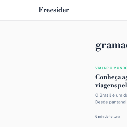
Freesider
grama
VIAJAR O MUND
Conheça ag
viagens pe
O Brasil é um d
Desde pantanais
as terras brasil
6 min de leitura