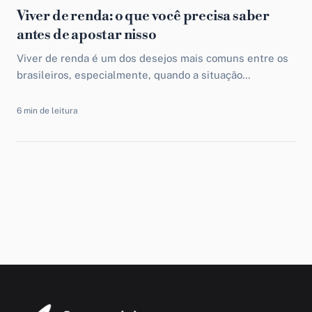
Viver de renda: o que você precisa saber
antes de apostar nisso
Viver de renda é um dos desejos mais comuns entre os
brasileiros, especialmente, quando a situação
econômica nacional inspira sérios cuidados. No entanto,
o que...
6 min de leitura